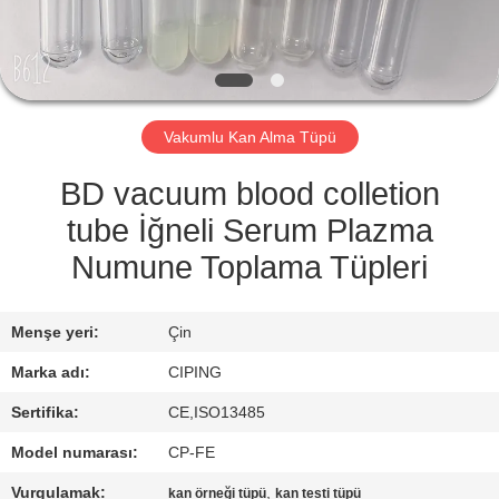
KONTROL
BIZIMLE
ILETIŞIME
Vakumlu Kan Alma Tüpü
GEÇIN
BD vacuum blood colletion
BIR
tube İğneli Serum Plazma
TEKLIF
Numune Toplama Tüpleri
ISTEĞI
Menşe yeri:
Çin
SITE
Marka adı:
CIPING
HARITASI
Sertifika:
CE,ISO13485
Model numarası:
CP-FE
PRIVACY
Vurgulamak:
,
kan örneği tüpü
kan testi tüpü