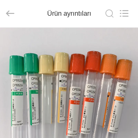
Ciping
Medical
Devices
Ürün ayrıntıları
Co.,
Ltd.
All
Rights
Reserved.
EV
ÜRÜN:%
S
HAKKIMIZDA
FABRIKA
TURU
KALITE