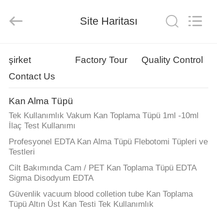
Ciping
Medical
Devices
Site Haritası
Co.,
Ltd.
All
Rights
Reserved.
EV
şirket
Factory Tour
Quality Control
Contact Us
ÜRÜN:%
S
Kan Alma Tüpü
Tek Kullanımlık Vakum Kan Toplama Tüpü 1ml -10ml
HAKKIMIZDA
İlaç Test Kullanımı
Profesyonel EDTA Kan Alma Tüpü Flebotomi Tüpleri ve
Testleri
FABRIKA
Cilt Bakımında Cam / PET Kan Toplama Tüpü EDTA
TURU
Sigma Disodyum EDTA
Güvenlik vacuum blood colletion tube Kan Toplama
KALITE
Tüpü Altın Üst Kan Testi Tek Kullanımlık