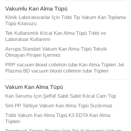
KONTROL
Vakumlu Kan Alma Tüpü
Klinik Laboratuvarlar İçin Tıbbi Tip Vakum Kan Toplama
BIZIMLE
Tüpü Kılavuzu
ILETIŞIME
Tek Kullanımlık Kılcal Kan Alma Tüpü Tıbbi ve
GEÇIN
Laboratuar Kullanımı
Avrupa Standart Vakum Kan Alma Tüpü Toksik
Olmayan Pirojen İçermez
BIR
PRP vacuum blood colletion tube Kan Alma Tüpleri Jel
TEKLIF
Plazma BD vacuum blood colletion tube Tüpleri
ISTEĞI
Vakum Kan Alma Tüpü
SITE
Kan Serumu İçin Şeffaf Sabit Sabit Kılcal Cam Tüp
HARITASI
5ml PP Tahliye Vakum Kan Alma Tüpü Sızdırmaz
Tıbbi Vakum Kan Alma Tüpü K3 EDTA Kan Alma
Tüpleri
PRIVACY