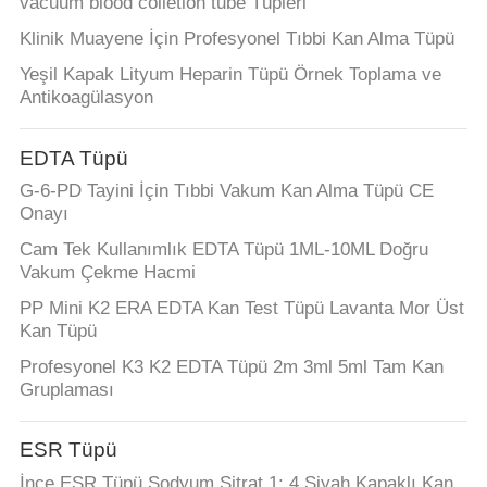
vacuum blood colletion tube Tüpleri
Klinik Muayene İçin Profesyonel Tıbbi Kan Alma Tüpü
Yeşil Kapak Lityum Heparin Tüpü Örnek Toplama ve
Antikoagülasyon
EDTA Tüpü
G-6-PD Tayini İçin Tıbbi Vakum Kan Alma Tüpü CE
Onayı
Cam Tek Kullanımlık EDTA Tüpü 1ML-10ML Doğru
Vakum Çekme Hacmi
PP Mini K2 ERA EDTA Kan Test Tüpü Lavanta Mor Üst
Kan Tüpü
Profesyonel K3 K2 EDTA Tüpü 2m 3ml 5ml Tam Kan
Gruplaması
ESR Tüpü
İnce ESR Tüpü Sodyum Sitrat 1: 4 Siyah Kapaklı Kan