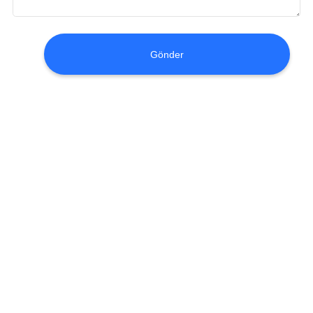
KONTROL
BIZIMLE
Gönder
ILETIŞIME
GEÇIN
BIR
TEKLIF
ISTEĞI
SITE
HARITASI
PRIVACY