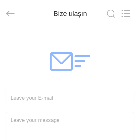
Ciping
Medical
Devices
Bize ulaşın
Co.,
Ltd.
All
Rights
Reserved.
EV
ÜRÜN:%
S
HAKKIMIZDA
FABRIKA
TURU
KALITE