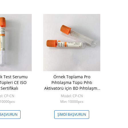
k Test Serumu
Örnek Toplama Pro
Tüpleri CE ISO
Pıhtılaşma Tüpü Pıhtı
Sertifikalı
Aktivatörü için BD Pıhtılaşma
Tüpleri
l: CP-CN
Model: CP-CN
 10000pcs
Min: 10000pcs
 BAŞVURUN
ŞIMDI BAŞVURUN