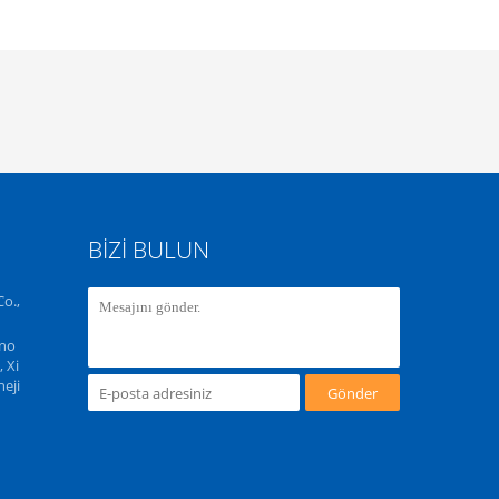
BIZI BULUN
o.,
ono
 Xi
eji
Gönder