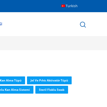
Turkish
ĞI
 Kan Alma Tüpü
Jel Ve Pıhtı Aktivatör Tüpü
lu Kan Alma Sistemi
Steril Floklu Swab