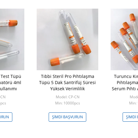
 Test Tüpü
Tıbbi Steril Pro Pıhtılaşma
Turuncu Kı
vatörü 4ml
Tüpü 5 Dak Santrifüj Süresi
Pıhtılaşm
ullanımı
Yüksek Verimlilik
Serum Pıhtı 
-CN
Model: CP-CN
Mode
0pcs
Min: 10000pcs
Min:
VURUN
ŞIMDI BAŞVURUN
ŞIMDI