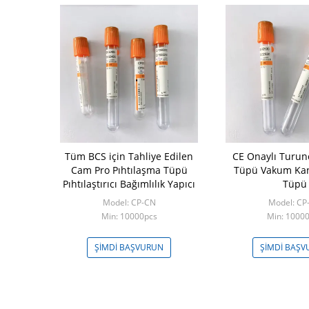
Tüm BCS için Tahliye Edilen
CE Onaylı Turun
Cam Pro Pıhtılaşma Tüpü
Tüpü Vakum Ka
Pıhtılaştırıcı Bağımlılık Yapıcı
Tüpü
Model: CP-CN
Model: CP
Min: 10000pcs
Min: 1000
ŞIMDI BAŞVURUN
ŞIMDI BAŞ