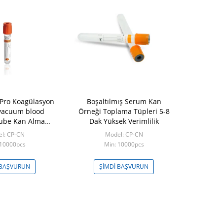
Pro Koagülasyon
Boşaltılmış Serum Kan
vacuum blood
Örneği Toplama Tüpleri 5-8
 tube Kan Alma
Dak Yüksek Verimlilik
üpleri
l: CP-CN
Model: CP-CN
 10000pcs
Min: 10000pcs
 BAŞVURUN
ŞIMDI BAŞVURUN