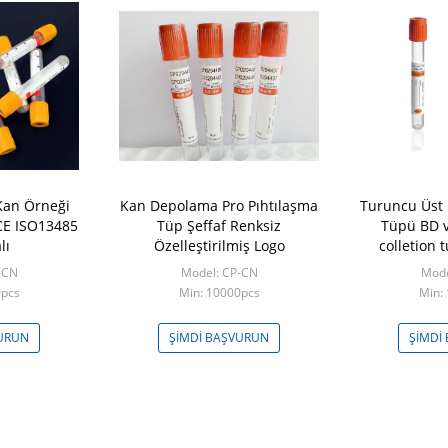
Kan Örneği
Kan Depolama Pro Pıhtılaşma
Turuncu Üst 
CE ISO13485
Tüp Şeffaf Renksiz
Tüpü BD 
lı
Özelleştirilmiş Logo
colletion
T
-CN
Model: CP-CN
Mode
0pcs
Min: 10000pcs
Min:
VURUN
ŞIMDI BAŞVURUN
ŞIMDI