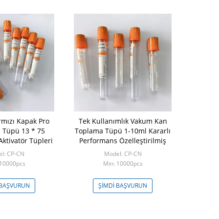
rmızı Kapak Pro
Tek Kullanımlık Vakum Kan
a Tüpü 13 * 75
Toplama Tüpü 1-10ml Kararlı
Aktivatör Tüpleri
Performans Özelleştirilmiş
l: CP-CN
Model: CP-CN
 10000pcs
Min: 10000pcs
 BAŞVURUN
ŞIMDI BAŞVURUN