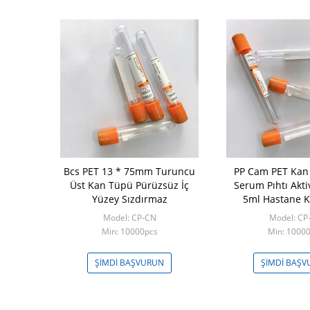
Bcs PET 13 * 75mm Turuncu
PP Cam PET Kan
Üst Kan Tüpü Pürüzsüz İç
Serum Pıhtı Akti
Yüzey Sızdırmaz
5ml Hastane K
Model: CP-CN
Model: CP
Min: 10000pcs
Min: 1000
ŞIMDI BAŞVURUN
ŞIMDI BAŞ