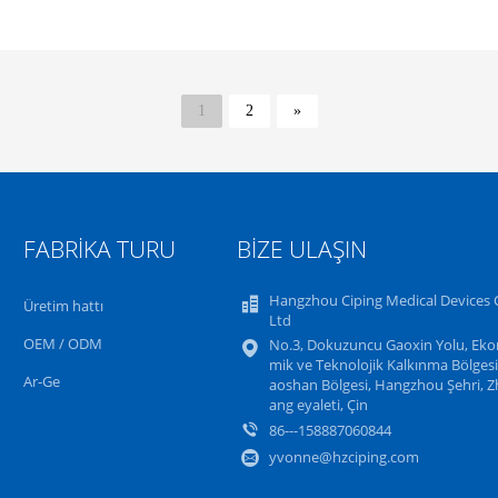
1
2
»
FABRIKA TURU
BIZE ULAŞIN
Hangzhou Ciping Medical Devices C
Üretim hattı
Ltd
OEM / ODM
No.3, Dokuzuncu Gaoxin Yolu, Ek
mik ve Teknolojik Kalkınma Bölgesi,
Ar-Ge
aoshan Bölgesi, Hangzhou Şehri, Zh
ang eyaleti, Çin
86---158887060844
yvonne@hzciping.com