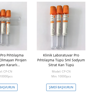
Pro Pıhtılaşma
Klinik Laboratuvar Pro
 Olmayan Pirojen
Pıhtılaşma Tüpü 5ml Sodyum
yen Kararlı
Sitrat Kan Tüpü
formans
l: CP-CN
Model: CP-CN
 10000pcs
Min: 10000pcs
 BAŞVURUN
ŞIMDI BAŞVURUN