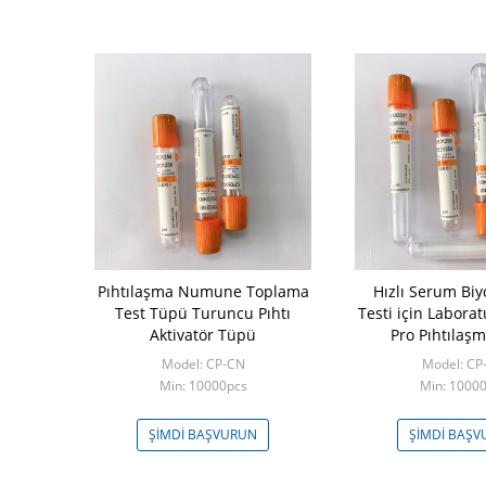
Pıhtılaşma Numune Toplama
Hızlı Serum Biy
Test Tüpü Turuncu Pıhtı
Testi için Labora
Aktivatör Tüpü
Pro Pıhtılaş
Model: CP-CN
Model: CP
Min: 10000pcs
Min: 1000
ŞIMDI BAŞVURUN
ŞIMDI BAŞ