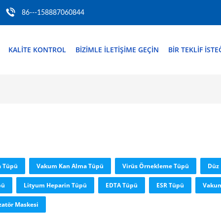
86---158887060844
KALITE KONTROL
BIZIMLE ILETIŞIME GEÇIN
BIR TEKLIF ISTE
a Tüpü
Vakum Kan Alma Tüpü
Virüs Örnekleme Tüpü
Düz
pü
Lityum Heparin Tüpü
EDTA Tüpü
ESR Tüpü
Vakum
zatör Maskesi