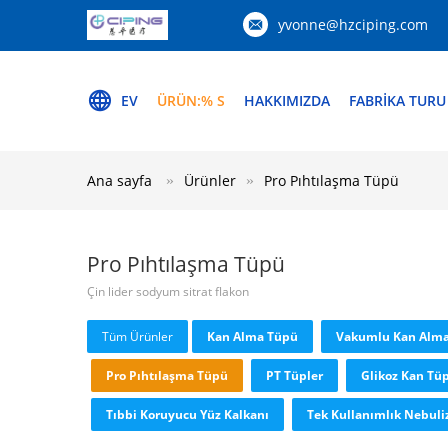
yvonne@hzciping.com
EV
ÜRÜN:% S
HAKKIMIZDA
FABRIKA TURU
Ana sayfa
Ürünler
Pro Pıhtılaşma Tüpü
Pro Pıhtılaşma Tüpü
Çin lider sodyum sitrat flakon
Tüm Ürünler
Kan Alma Tüpü
Vakumlu Kan Alm
Pro Pıhtılaşma Tüpü
PT Tüpler
Glikoz Kan Tü
Tıbbi Koruyucu Yüz Kalkanı
Tek Kullanımlık Nebuli