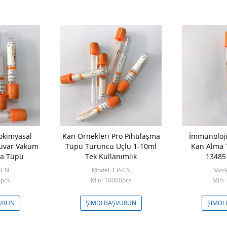
okimyasal
Kan Örnekleri Pro Pıhtılaşma
İmmünoloji
tuvar Vakum
Tüpü Turuncu Uçlu 1-10ml
Kan Alma 
ma Tüpü
Tek Kullanımlık
13485 
-CN
Model: CP-CN
Mode
0pcs
Min: 10000pcs
Min:
VURUN
ŞIMDI BAŞVURUN
ŞIMDI