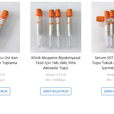
cu Üst Kan
Klinik Muayene Biyokimyasal
Serum SST 
n Toplama
Testi İçin 1ML-6ML Pıhtı
Tüpü Toksik
Aktivatör Tüpü
İçerme
Per
-CN
Model: CP-CN
Mode
0pcs
Min: 10000pcs
Min:
VURUN
ŞIMDI BAŞVURUN
ŞIMDI