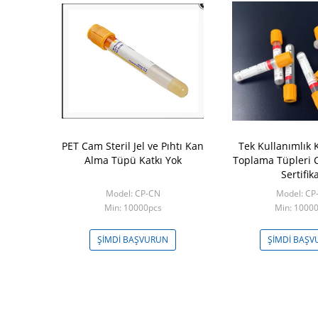
PET Cam Steril Jel ve Pıhtı Kan
Tek Kullanımlık 
Alma Tüpü Katkı Yok
Toplama Tüpleri 
Sertifika
Model: CP-CN
Model: CP
Min: 10000pcs
Min: 1000
ŞIMDI BAŞVURUN
ŞIMDI BAŞ