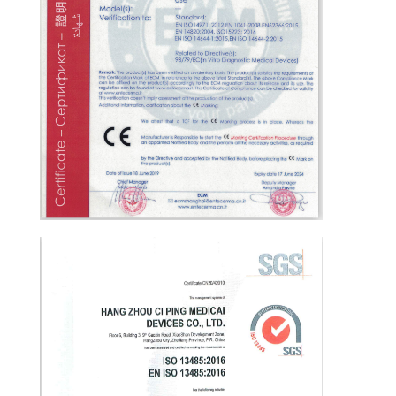
KONTROL
BIZIMLE
ILETIŞIME
GEÇIN
BIR
TEKLIF
ISTEĞI
SITE
HARITASI
PRIVACY