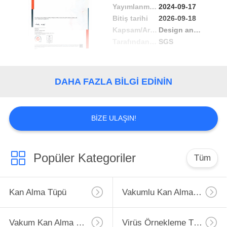
Yayımlanma tarihi
2024-09-17
Bitiş tarihi
2026-09-18
Kapsam/Aralık
Design and manufacture of sterile and non-sterile single-use evacuated containers for human venous blood specimen collection
Tarafından verilen
SGS
DAHA FAZLA BILGI EDININ
BIZE ULAŞIN!
Popüler Kategoriler
Tüm
Kan Alma Tüpü
Vakumlu Kan Alma Tüpü
Vakum Kan Alma Tüpü
Virüs Örnekleme Tüpü