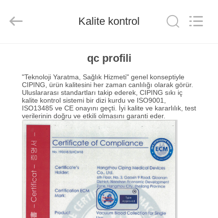
Ciping
Medical
Devices
Kalite kontrol
Co.,
Ltd.
All
Rights
Reserved.
EV
qc profili
"Teknoloji Yaratma, Sağlık Hizmeti" genel konseptiyle
ÜRÜN:%
CIPING, ürün kalitesini her zaman canlılığı olarak görür.
Uluslararası standartları takip ederek, CIPING sıkı iç
S
kalite kontrol sistemi bir dizi kurdu ve ISO9001,
ISO13485 ve CE onayını geçti. İyi kalite ve kararlılık, test
verilerinin doğru ve etkili olmasını garanti eder.
HAKKIMIZDA
FABRIKA
TURU
KALITE