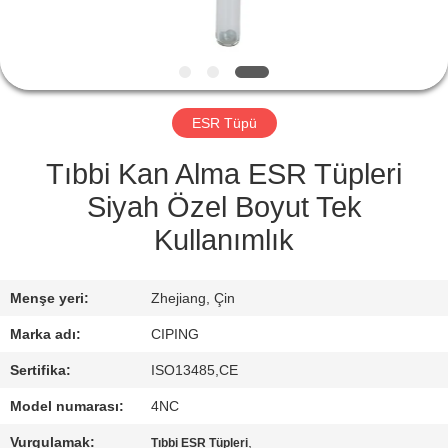
KONTROL
BIZIMLE
ILETIŞIME
ESR Tüpü
GEÇIN
Tıbbi Kan Alma ESR Tüpleri
BIR
Siyah Özel Boyut Tek
TEKLIF
Kullanımlık
ISTEĞI
Menşe yeri:
Zhejiang, Çin
SITE
Marka adı:
CIPING
HARITASI
Sertifika:
ISO13485,CE
Model numarası:
4NC
PRIVACY
Vurgulamak:
,
Tıbbi ESR Tüpleri