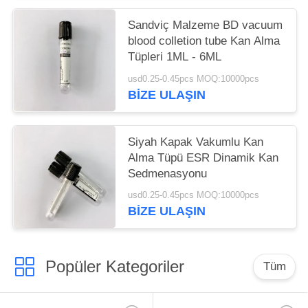
Sandviç Malzeme BD vacuum
blood colletion tube Kan Alma
Tüpleri 1ML - 6ML
usd0.25-0.45pcs MOQ:10000pcs
BIZE ULAŞIN
Siyah Kapak Vakumlu Kan
Alma Tüpü ESR Dinamik Kan
Sedmenasyonu
usd0.25-0.45pcs MOQ:10000pcs
BIZE ULAŞIN
Popüler Kategoriler
Tüm