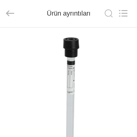
Ciping
Medical
Devices
Ürün ayrıntıları
Co.,
Ltd.
All
Rights
Reserved.
EV
ÜRÜN:%
S
HAKKIMIZDA
FABRIKA
TURU
KALITE