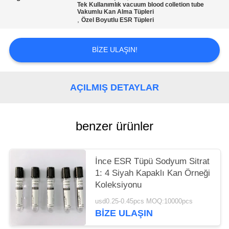
POLICY
Tek Kullanımlık vacuum blood colletion tube
Vakumlu Kan Alma Tüpleri
,
Özel Boyutlu ESR Tüpleri
BIZE ULAŞIN!
AÇILMIŞ DETAYLAR
benzer ürünler
İnce ESR Tüpü Sodyum Sitrat
1: 4 Siyah Kapaklı Kan Örneği
Koleksiyonu
usd0.25-0.45pcs MOQ:10000pcs
BIZE ULAŞIN