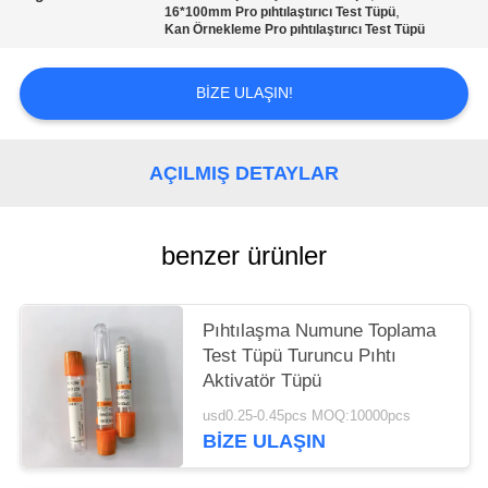
POLICY
,
16*100mm Pro pıhtılaştırıcı Test Tüpü
Kan Örnekleme Pro pıhtılaştırıcı Test Tüpü
BIZE ULAŞIN!
AÇILMIŞ DETAYLAR
benzer ürünler
Pıhtılaşma Numune Toplama
Test Tüpü Turuncu Pıhtı
Aktivatör Tüpü
usd0.25-0.45pcs MOQ:10000pcs
BIZE ULAŞIN