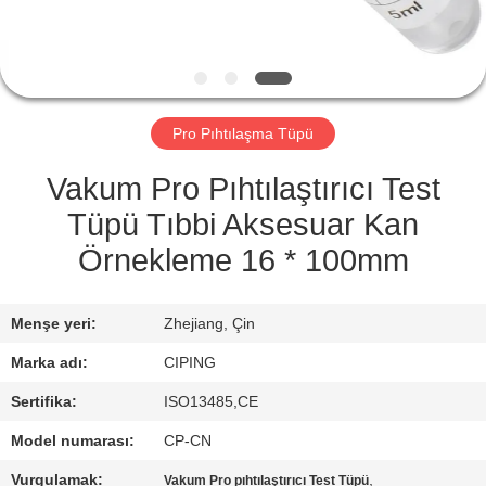
KONTROL
BIZIMLE
ILETIŞIME
Pro Pıhtılaşma Tüpü
GEÇIN
Vakum Pro Pıhtılaştırıcı Test
BIR
Tüpü Tıbbi Aksesuar Kan
TEKLIF
Örnekleme 16 * 100mm
ISTEĞI
Menşe yeri:
Zhejiang, Çin
SITE
Marka adı:
CIPING
HARITASI
Sertifika:
ISO13485,CE
Model numarası:
CP-CN
PRIVACY
Vurgulamak:
,
Vakum Pro pıhtılaştırıcı Test Tüpü