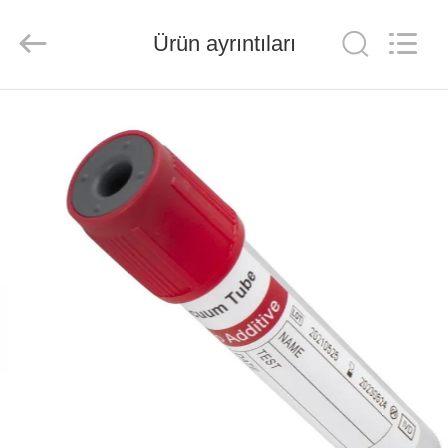
Ciping
Medical
Devices
Ürün ayrıntıları
Co.,
Ltd.
All
Rights
Reserved.
EV
ÜRÜN:%
S
HAKKIMIZDA
FABRIKA
TURU
KALITE