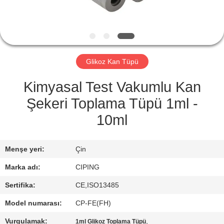
KONTROL
BIZIMLE
ILETIŞIME
Glikoz Kan Tüpü
GEÇIN
Kimyasal Test Vakumlu Kan
BIR
Şekeri Toplama Tüpü 1ml -
TEKLIF
10ml
ISTEĞI
Menşe yeri:
Çin
SITE
Marka adı:
CIPING
HARITASI
Sertifika:
CE,ISO13485
Model numarası:
CP-FE(FH)
PRIVACY
Vurgulamak:
,
1ml Glikoz Toplama Tüpü