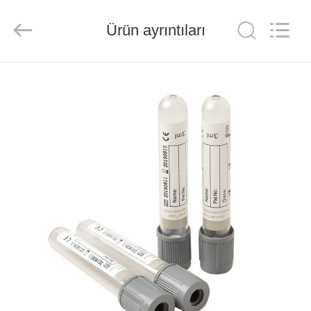
Ciping
Medical
Devices
Ürün ayrıntıları
Co.,
Ltd.
All
Rights
Reserved.
EV
ÜRÜN:%
S
HAKKIMIZDA
FABRIKA
TURU
KALITE