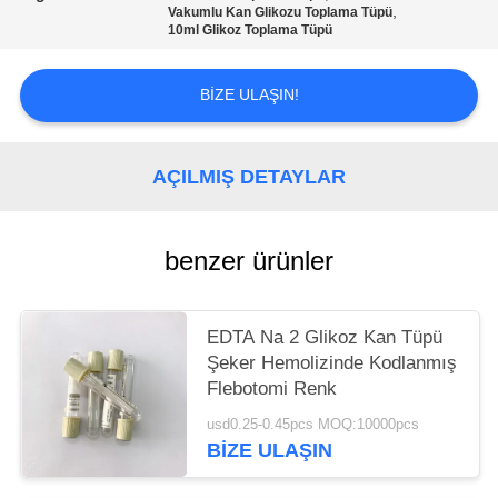
POLICY
,
Vakumlu Kan Glikozu Toplama Tüpü
10ml Glikoz Toplama Tüpü
BIZE ULAŞIN!
AÇILMIŞ DETAYLAR
benzer ürünler
EDTA Na 2 Glikoz Kan Tüpü
Şeker Hemolizinde Kodlanmış
Flebotomi Renk
usd0.25-0.45pcs MOQ:10000pcs
BIZE ULAŞIN