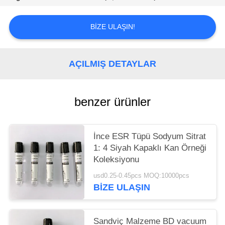
POLICY
BIZE ULAŞIN!
AÇILMIŞ DETAYLAR
benzer ürünler
İnce ESR Tüpü Sodyum Sitrat
1: 4 Siyah Kapaklı Kan Örneği
Koleksiyonu
usd0.25-0.45pcs MOQ:10000pcs
BIZE ULAŞIN
Sandviç Malzeme BD vacuum