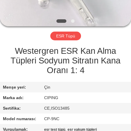
KONTROL
BIZIMLE
ILETIŞIME
ESR Tüpü
GEÇIN
Westergren ESR Kan Alma
BIR
Tüpleri Sodyum Sitratın Kana
TEKLIF
Oranı 1: 4
ISTEĞI
Menşe yeri:
Çin
SITE
Marka adı:
CIPING
HARITASI
Sertifika:
CE,ISO13485
Model numarası:
CP-9NC
PRIVACY
Vurgulamak:
,
esr test tüpü
esr vakum tüpleri