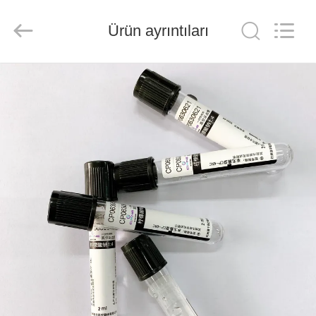
Ciping
Medical
Devices
Ürün ayrıntıları
Co.,
Ltd.
All
Rights
Reserved.
EV
ÜRÜN:%
S
HAKKIMIZDA
FABRIKA
TURU
KALITE