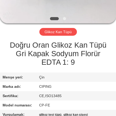
KONTROL
BIZIMLE
ILETIŞIME
Glikoz Kan Tüpü
GEÇIN
Doğru Oran Glikoz Kan Tüpü
BIR
Gri Kapak Sodyum Florür
TEKLIF
EDTA 1: 9
ISTEĞI
Menşe yeri:
Çin
SITE
Marka adı:
CIPING
HARITASI
Sertifika:
CE,ISO13485
Model numarası:
CP-FE
PRIVACY
Vurgulamak:
,
glikoz test tüpü
glikoz kan şişesi