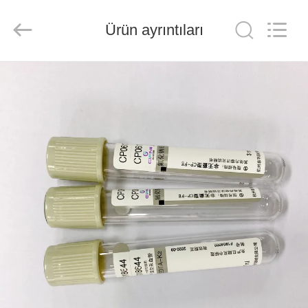
Ciping
Medical
Devices
Ürün ayrıntıları
Co.,
Ltd.
All
Rights
Reserved.
EV
ÜRÜN:%
S
HAKKIMIZDA
FABRIKA
TURU
KALITE