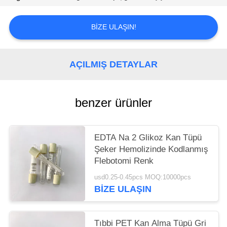
POLICY
BIZE ULAŞIN!
AÇILMIŞ DETAYLAR
benzer ürünler
EDTA Na 2 Glikoz Kan Tüpü
Şeker Hemolizinde Kodlanmış
Flebotomi Renk
usd0.25-0.45pcs MOQ:10000pcs
BIZE ULAŞIN
Tıbbi PET Kan Alma Tüpü Gri