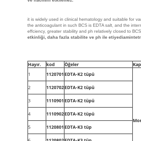
ve hacmini etkilemez.
it is widely used in clinical hematology and suitable for va
the anticoagulant in such BCS is EDTA salt, and the int
effciency, greater stability and ph relatively closed to BCS
etkinliği, daha fazla stabilite ve ph ile etiyediaminte
Hayır.
kod
Öğeler
Kap
1
1120701
EDTA-K2 tüpü
2
1120702
EDTA-K2 tüpü
3
1110901
EDTA-K2 tüpü
4
1110902
EDTA-K2 tüpü
Mo
5
1120801
EDTA-K3 tüp
6
1120802
EDTA-K3 tüp