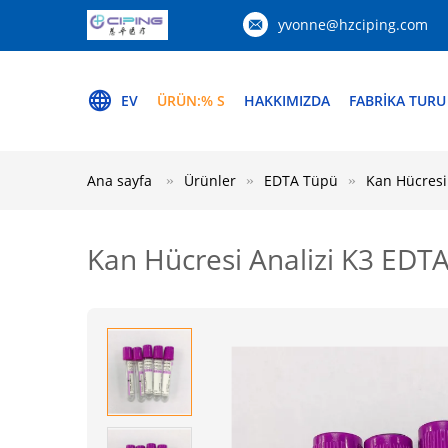
yvonne@hzciping.com
EV
ÜRÜN:% S
HAKKIMIZDA
FABRIKA TURU
Ana sayfa
Ürünler
EDTA Tüpü
Kan Hücresi
Kan Hücresi Analizi K3 ED