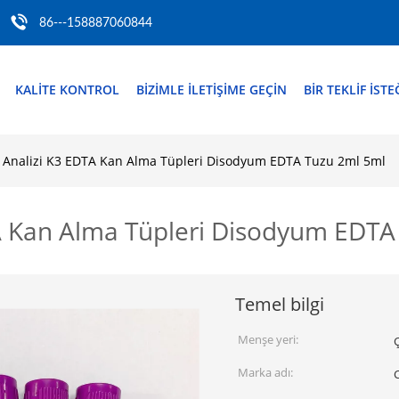
86---158887060844
KALITE KONTROL
BIZIMLE ILETIŞIME GEÇIN
BIR TEKLIF ISTE
 Analizi K3 EDTA Kan Alma Tüpleri Disodyum EDTA Tuzu 2ml 5ml
TA Kan Alma Tüpleri Disodyum EDTA
Temel bilgi
Menşe yeri:
Marka adı: