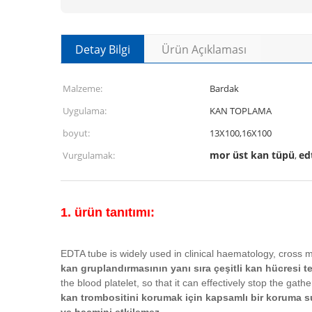
Detay Bilgi
Ürün Açıklaması
Malzeme:
Bardak
Uygulama:
KAN TOPLAMA
boyut:
13X100,16X100
mor üst kan tüpü
ed
Vurgulamak:
,
1. ürün tanıtımı:
EDTA tube is widely used in clinical haematology, cross m
kan gruplandırmasının yanı sıra çeşitli kan hücresi te
the blood platelet, so that it can effectively stop the ga
kan trombositini korumak için kapsamlı bir koruma su