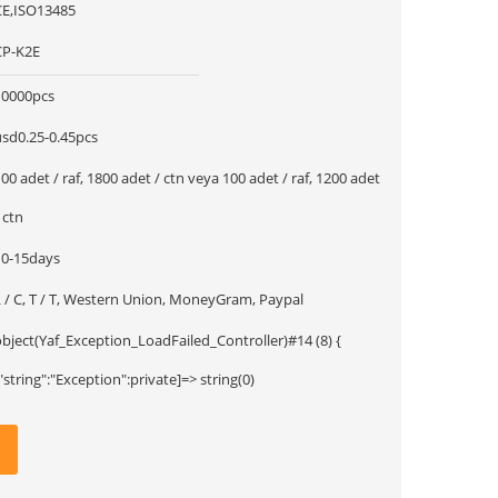
CE,ISO13485
CP-K2E
10000pcs
usd0.25-0.45pcs
00 adet / raf, 1800 adet / ctn veya 100 adet / raf, 1200 adet
 ctn
10-15days
L / C, T / T, Western Union, MoneyGram, Paypal
object(Yaf_Exception_LoadFailed_Controller)#14 (8) {
["string":"Exception":private]=> string(0)