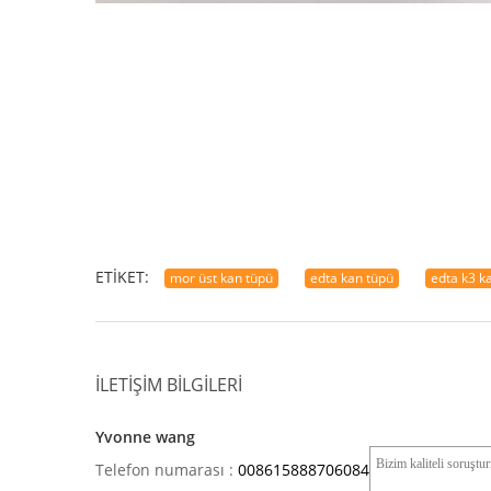
ETIKET:
mor üst kan tüpü
edta kan tüpü
edta k3 k
İLETIŞIM BILGILERI
Yvonne wang
Telefon numarası :
008615888706084