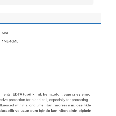
Mor
1ML-10ML
ruments.
EDTA tüpü klinik hematoloji, çapraz eşleme,
sive protection for blood cell, especially for protecting
nfluenced within a long time.
Kan hücresi için, özellikle
durabilir ve uzun süre içinde kan hücresinin biçimini