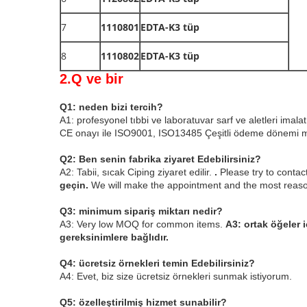
7
1110801
EDTA-K3 tüp
8
1110802
EDTA-K3 tüp
2.Q ve bir
Q1: neden bizi tercih?
A1: profesyonel tıbbi ve laboratuvar sarf ve aletleri imalat
CE onayı ile ISO9001, ISO13485
Çeşitli ödeme dönemi 
Q2: Ben senin fabrika ziyaret Edebilirsiniz?
A2: Tabii, sıcak Ciping ziyaret edilir
.
.
Please try to contac
geçin.
We will make the appointment and the most reason
Q3: minimum sipariş miktarı nedir?
A3: Very low MOQ for common items.
A3: ortak öğeler 
gereksinimlere bağlıdır.
Q4: ücretsiz örnekleri temin Edebilirsiniz?
A4: Evet, biz size ücretsiz örnekleri sunmak istiyorum
.
Q5: özelleştirilmiş hizmet sunabilir?