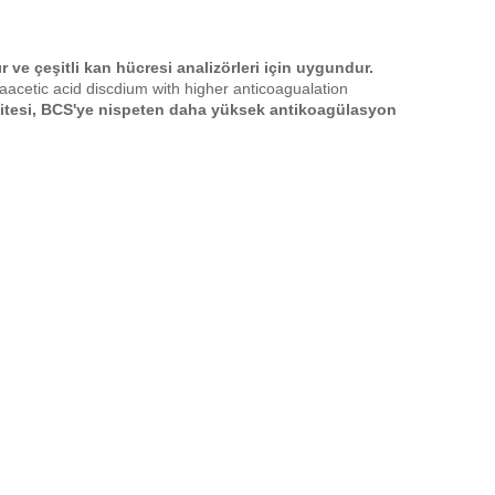
r ve çeşitli kan hücresi analizörleri için uygundur.
acetic acid discdium with higher anticoagualation
itesi, BCS'ye nispeten daha yüksek antikoagülasyon