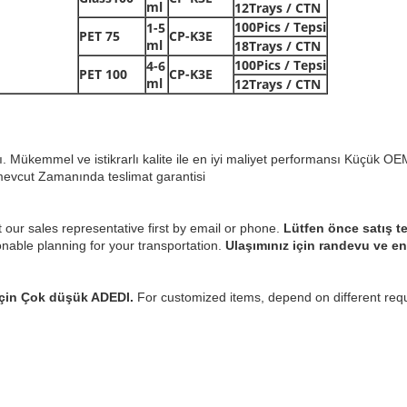
ml
12Trays / CTN
100Pics / Tepsi
1-5
PET 75
CP-K3E
ml
18Trays / CTN
100Pics / Tepsi
4-6
PET 100
CP-K3E
ml
12Trays / CTN
ı. Mükemmel ve istikrarlı kalite ile en iyi maliyet performansı
Küçük OEM
mevcut
Zamanında teslimat garantisi
t our sales representative first by email or phone.
Lütfen önce satış te
able planning for your transportation.
Ulaşımınız için randevu ve e
için Çok düşük ADEDI.
For customized items, depend on different req