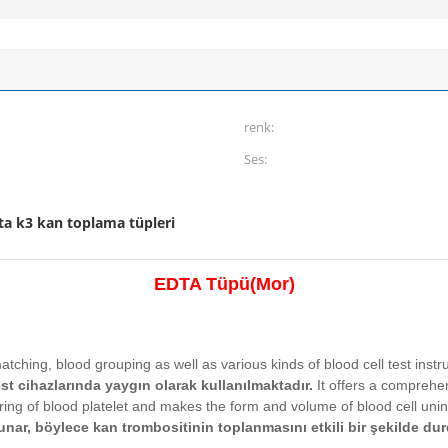
renk:
Ses:
ta k3 kan toplama tüpleri
EDTA Tüpü
(
Mor)
atching, blood grouping as well as various kinds of blood cell test inst
st cihazlarında yaygın olarak kullanılmaktadır.
It offers a comprehen
thering of blood platelet and makes the form and volume of blood cell uni
nar, böylece kan trombositinin toplanmasını etkili bir şekilde dur