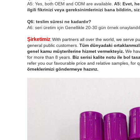
A5: Yes, both OEM and ODM are available.
A5: Evet, h
ilgili fikrinizi veya gereksinimlerinizi bana bildirin, 
Q6: teslim süresi ne kadardır?
A6: seri üretim için Genellikle 20-30 gün örnek onaylan
Şirketimiz
:
With partners all over the world, we serve pub
general public customers.
Tüm dünyadaki ortaklarımızla
genel kamu müşterilerine hizmet vermekteyiz.
We have
for more than 8 years.
Biz serisi kalite notu ile bol ta
refer you our favourable price and relative samples, for q
örneklerimizi göndermeye hazırız.