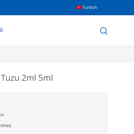
Turkish
ĞI
 Tuzu 2ml 5ml
Çin
CIPING