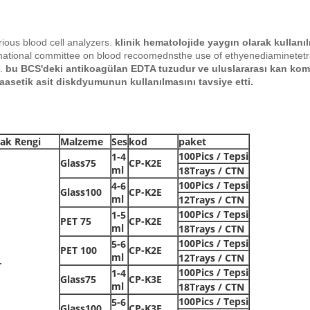
rious blood cell analyzers.
klinik hematolojide yaygın olarak kullanılı
ernational committee on blood recoomednsthe use of ethyenediaminetetra
.
bu BCS'deki antikoagülan EDTA tuzudur ve uluslararası kan kom
traasetik asit diskdyumunun kullanılmasını tavsiye etti.
ak Rengi
Malzeme
Ses
kod
paket
100Pics / Tepsi
1-4
Glass75
CP-K2E
ml
18Trays / CTN
100Pics / Tepsi
4-6
Glass100
CP-K2E
ml
12Trays / CTN
100Pics / Tepsi
1-5
PET 75
CP-K2E
ml
18Trays / CTN
100Pics / Tepsi
5-6
PET 100
CP-K2E
ml
12Trays / CTN
r
100Pics / Tepsi
1-4
Glass75
CP-K3E
ml
18Trays / CTN
100Pics / Tepsi
5-6
Glass100
CP-K3E