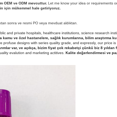
em OEM ve ODM mevcuttur.
Let me know your idea or requirements on 
sizin için mükemmel hale getiriyoruz.
dıktan sonra ve resmi PO veya mevduat aldıktan.
lic and private hospitals, healthcare institutions, science research insti
 kamu ve özel hastanelere, sağlık kurumlarına, bilim araştırma kuru
 profuse designs with series quality grade, and expressly, our price i
sarımlar var, ve açıkça, bizim fiyat çok rekabetçi çünkü biz 8 yıldan f
uality evalution and marketing actitives.
Kalite değerlendirmesi ve paz