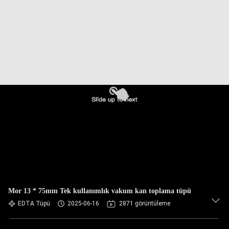
KONTROL
BIZIMLE
ILETIŞIME
GEÇIN
BIR
TEKLIF
ISTEĞI
SITE
HARITASI
Mor 13 * 75mm Tek kullanımlık vakum kan toplama tüpü
EDTA Tüpü
2025-06-16
2871 görüntüleme
PRIVACY