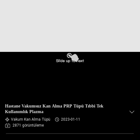
KONTROL
BIZIMLE
ILETIŞIME
GEÇIN
BIR
TEKLIF
ISTEĞI
SITE
Hastane Vakumsuz Kan Alma PRP Tüpü Tıbbi Tek
HARITASI
Kullanımlık Plazma
Vakum Kan Alma Tüpü
2023-01-11
2871 görüntüleme
PRIVACY